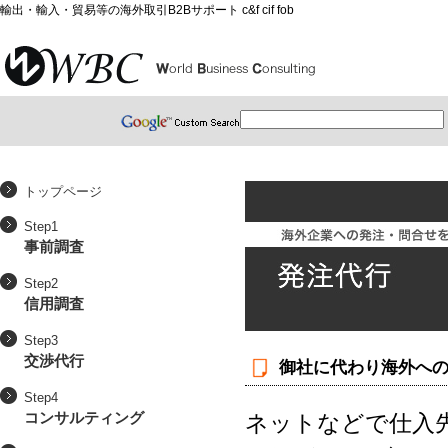
輸出・輸入・貿易等の海外取引B2Bサポート c&f cif fob
トップページ
Step1
事前調査
Step2
信用調査
Step3
交渉代行
御社に代わり海外へ
Step4
コンサルティング
ネットなどで仕入