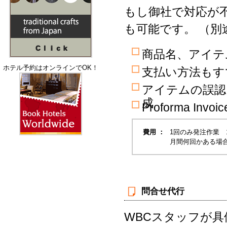
もし御社で対応が
も可能です。 （
商品名、アイテ
ホテル予約はオンラインでOK！
支払い方法もす
アイテムの誤認
成
Proforma I
費用 ：
1回のみ発注作業 1
月間何回かある場合
問合せ代行
WBCスタッフが